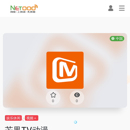
中国
0
0
娱乐休闲
视频＋
芒果TV动漫