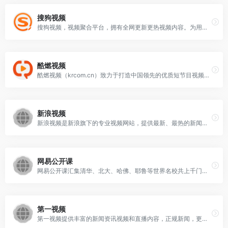
搜狗视频
搜狗视频，视频聚合平台，拥有全网更新更热视频内容。为用户提供高清电影,电视剧,动漫,综艺等视频在线观看，以及视频搜索等服务
酷燃视频
酷燃视频（krcom.cn）致力于打造中国领先的优质短节目视频生产、传播、消费一体化平台。酷燃视频内容涵盖影视、娱乐、文化、动漫、旅行、美食、育儿等。随时打开酷燃视频，开启新视界。
新浪视频
新浪视频是新浪旗下的专业视频网站，提供最新、最热的新闻、体育、娱乐、话题、搞笑视频，直播热门体育赛事、明星访谈，汇集海量的电影、电视剧、综艺节目、公开课。
网易公开课
网易公开课汇集清华、北大、哈佛、耶鲁等世界名校共上千门课程，覆盖科学、经济、人文、哲学等22个领域，在这里你可以开拓视野看世界，获取有深度的好知识。
第一视频
第一视频提供丰富的新闻资讯视频和直播内容，正规新闻，更高可信。热门推荐让发现更近一步。第一视频，让生活更美好！