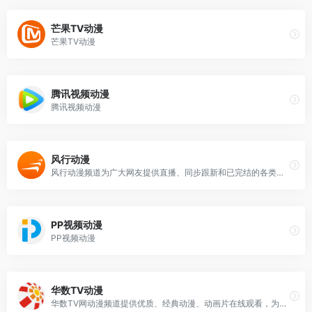
芒果TV动漫
芒果TV动漫
腾讯视频动漫
腾讯视频动漫
风行动漫
风行动漫频道为广大网友提供直播、同步跟新和已完结的各类新番动漫、经典动漫、好看的日本动漫、国产动漫等内容，并支持全集免费在线观看和高清下载服务。
PP视频动漫
PP视频动漫
华数TV动漫
华数TV网动漫频道提供优质、经典动漫、动画片在线观看，为广大小朋友建造中国好看的正版高清动漫平台，创造绿色健康动漫天地，保护小朋友健康快乐的成长。