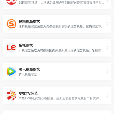
56网综艺频道，力求成为让用户看到最好的综艺节目视频平台。节目涵盖内地等各地特色综艺节目，题材包括各类八卦爆料和明星访谈等。
搜狗视频综艺
搜狗视频综艺频道为您提供更新更热的综艺视频。搜狗综艺节目包括真人秀、韩国综艺节目、脱口秀节目视频等。
乐视综艺
乐视综艺频道为您提供国内外最新最火爆的综艺视频。乐视综艺视频包括综艺选秀节目、访谈节目、脱口秀节目视频等。乐视视频致力于打造最权威的综艺视频资讯平台。
腾讯视频综艺
腾讯视频综艺
华数TV综艺
华数TV网电视随心看频道，超新超热超全的电视台节目资源，内容涵盖国内各大卫视、中央电视台、地方台等节目，题材包括各类明星访谈、新闻资讯、综艺选秀、体育赛事、游戏恶搞等。完整的正版电视台节目资源和流畅清晰的点播服务让用户看到超好的电视节目视频平台。