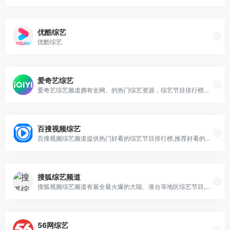
优酷综艺
优酷综艺
爱奇艺综艺
爱奇艺综艺频道拥有全网、的热门综艺资源，综艺节目排行榜，热播的综艺节目在线观看。包含内地综艺、台湾综艺、韩国综艺、日本综艺、香港综艺。综艺节目类型有相亲、爱情、职场、搞笑、情感、脱口秀、选秀、真人秀、访谈、美食、游戏等。好看的综艺节目大全，综艺节目排行榜。
百搜视频综艺
百搜视频综艺频道提供热门好看的综艺节目排行榜,推荐好看的综艺节目、娱乐节目、日本综艺节目、韩国综艺节目、香港台湾综艺节目，尽在百搜视频综艺频道,涵盖选秀、情感、美食、访谈、相亲、搞笑、财经、求职等综艺节目类型。
搜狐综艺频道
搜狐视频综艺频道有最全最火爆的大陆、港台等地区综艺节目,包括明星访谈,真人选秀,征婚交友,港台综艺等类别，已经录入正版综艺节目300多档。
56网综艺