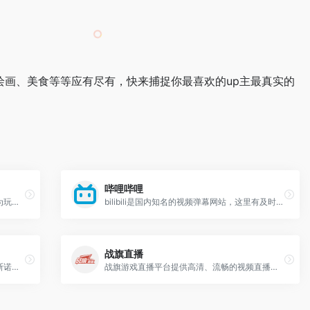
见、绘画、美食等等应有尽有，快来捕捉你最喜欢的up主最真实的
哔哩哔哩
淘米游戏新闻动态。淘米游戏致力于不断为玩家提供独特，美妙，高品质的精品游戏，目前运营多款广受欢迎的网页游戏产品、上亿名注册用户，也是国内最热门的网络游戏社区。包括《赛尔号》，《摩尔庄园》,《小花仙》，《功夫派》，《创想兵团》，《极速猎人》等人气游戏，也包括2125小游戏，淘米游戏吧等精品游戏平台和社区。
bilibili是国内知名的视频弹幕网站，这里有及时的动漫新番，活跃的ACG氛围，有创意的Up主。大家可以在这里找到许多欢乐。
战旗直播
新传宽频提供奥运会,乒乓球,羽毛球,台球,斯诺克,自行车,足球,篮球,赛车,搏击等体育项目比赛视频、主播直播、赛程赛事、资讯等内容,让您在观赏体育节目的同时获得最棒的互动体验！
战旗游戏直播平台提供高清、流畅的视频直播和电子竞技游戏直播。包括三国杀直播、LOL英雄联盟直播、炉石传说直播、dota2直播等各类热门游戏赛事。战旗直播为您提供全新的游戏视觉与听觉体验。