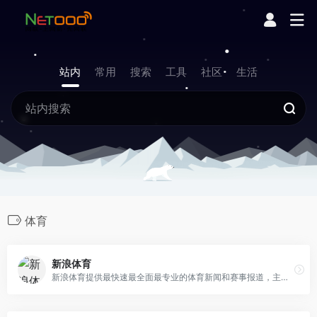
站内
常用
搜索
工具
社区
生活
体育
新浪体育
新浪体育提供最快速最全面最专业的体育新闻和赛事报道，主要有以下栏目：中国足球、国际足球、篮球、NBA、综合体育、奥运、F1、网球、高尔夫、棋牌、彩票、视频、图片、博客、体育微博、社区论坛