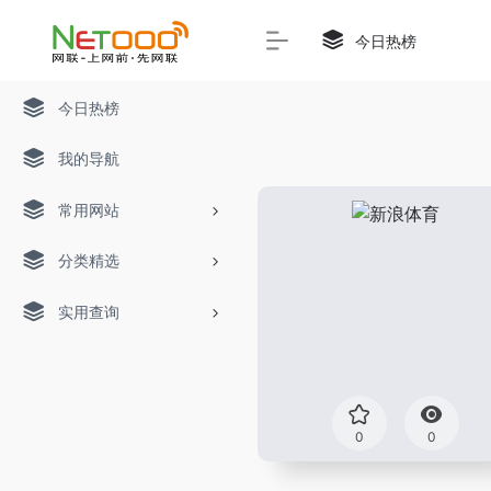
今日热榜
今日热榜
我的导航
常用网站
分类精选
实用查询
0
0