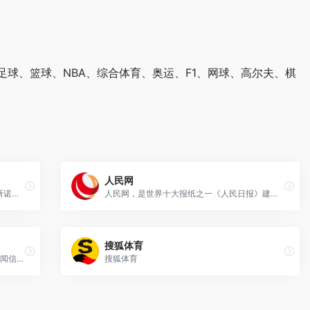
球、篮球、NBA、综合体育、奥运、F1、网球、高尔夫、棋
人民网
新传宽频提供奥运会,乒乓球,羽毛球,台球,斯诺克,自行车,足球,篮球,赛车,搏击等体育项目比赛视频、主播直播、赛程赛事、资讯等内容,让您在观赏体育节目的同时获得最棒的互动体验！
人民网，是世界十大报纸之一《人民日报》建设的以新闻为主的大型网上信息发布平台，也是互联网上最大的中文和多语种新闻网站之一。作为国家重点新闻网站，人民网以新闻报道的权威性、及时性、多样性和评论性为特色，在网民中树立起了“权威媒体、大众网站”的形象。
搜狐体育
腾讯网从2003年创立至今，已经成为集新闻信息，区域垂直生活服务、社会化媒体资讯和产品为一体的互联网媒体平台。腾讯网下设新闻、科技、财经、娱乐、体育、汽车、时尚等多个频道，充分满足用户对不同类型资讯的需求。同时专注不同领域内容，打造精品栏目，并顺应技术发展趋势，推出网络直播等创新形式，改变了用户获取资讯的方式和习惯。
搜狐体育