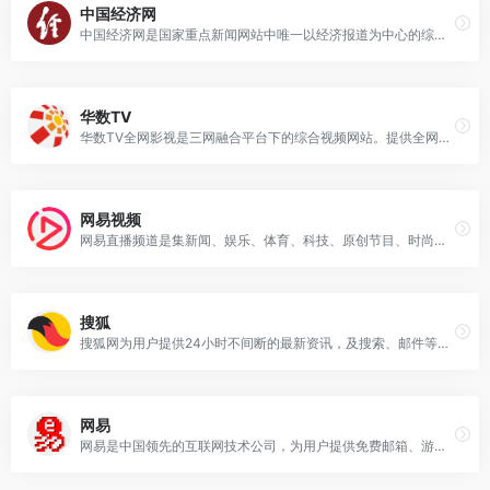
中国经济网
中国经济网是国家重点新闻网站中唯一以经济报道为中心的综合新闻网站，每日采写大量经济新闻，同时整合国内主要媒体经济新闻及信息，为政府部门、企业决策提供权威的参考依据；为所有关注经济生活的网络读者提供丰富及时的经济新闻。
华数TV
华数TV全网影视是三网融合平台下的综合视频网站。提供全网热门电影、电视剧，少儿动漫、综艺娱乐、求索纪录片、体育资讯、3D、VR、高清电视直播等在线视频点播直播和下载业务。
网易视频
网易直播频道是集新闻、娱乐、体育、科技、原创节目、时尚生活、艺术文化、知识科普、健康、教育、汽车、房产等内容于一体的综合性资讯直播平台。
搜狐
搜狐网为用户提供24小时不间断的最新资讯，及搜索、邮件等网络服务。内容包括全球热点事件、突发新闻、时事评论、热播影视剧、体育赛事、行业动态、生活服务信息，以及论坛、博客、微博、我的搜狐等互动空间。
网易
网易是中国领先的互联网技术公司，为用户提供免费邮箱、游戏、搜索引擎服务，开设新闻、娱乐、体育等30多个内容频道，及博客、视频、论坛等互动交流，网聚人的力量。