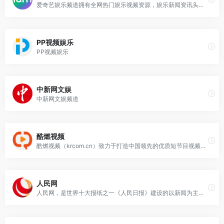
爱奇艺娱乐频道拥有全网热门娱乐视频资源，娱乐新闻资讯头条视频在线观看。包含娱乐热点、影视娱乐、明星资讯、八卦、选秀、情感、时尚娱乐、明星圈动态、明星演出活动等类型。拥有《爱奇艺早班机》、《娱乐猛回头》、《爱奇艺娱乐播报》、《娱乐直通车》等娱乐热门节目。的、丰富的娱乐视频供观众在线观看。
PP视频娱乐
PP视频娱乐
中新网文娱
中新网文娱频道
酷燃视频
酷燃视频（krcom.cn）致力于打造中国领先的优质短节目视频生产、传播、消费一体化平台。酷燃视频内容涵盖影视、娱乐、文化、动漫、旅行、美食、育儿等。随时打开酷燃视频，开启新视界。
人民网
人民网，是世界十大报纸之一《人民日报》建设的以新闻为主的大型网上信息发布平台，也是互联网上最大的中文和多语种新闻网站之一。作为国家重点新闻网站，人民网以新闻报道的权威性、及时性、多样性和评论性为特色，在网民中树立起了“权威媒体、大众网站”的形象。