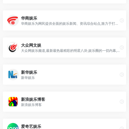
华商娱乐
华商娱乐为网民提供全面的娱乐新闻、资讯综合站点,致力于打造西部领先的娱乐互动平台，包括明星、电影、电视、音乐、戏剧、明星、八卦、综艺、演出、评论、图片、视听、剧照、写真、DVD/CD、专题、论坛、下载等栏目资讯以及相关实用信息。
大众网文娱
大众网娱乐频道,最新最热最精彩的明星八卦,娱乐圈的一切内幕,新闻,动态,最流行的娱乐资讯,独家爆料的狗仔精神,最流行最热门的影视资料,大牌明星独家访谈,超新鲜超清晰的明星美图,独家角度报道的娱乐活动现场,影视片场探班,互动活动不断的娱乐论坛。大众网娱乐提供娱乐,明星,八卦,高清影视,电影,电视,音乐,综艺,演出,评论,图片,视听,剧照,写真,DVD/CD,专题,论坛,下载,沸腾娱等栏目！大众网文史频道是集中展示齐鲁文化的网络阵地，涵盖十多个频道，内容覆盖涉及文化各个领域，致力于为全球用户24小时提供全面及时的文史资讯。不仅方便网友了解山东文化，而且借助网络这一平台向世界广泛宣传山东的当代文化风貌。
新华娱乐
新华娱乐
新浪娱乐博客
新浪娱乐博客
爱奇艺娱乐