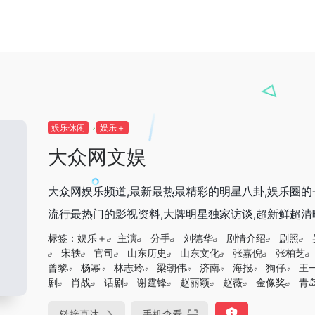
娱乐休闲
娱乐＋
大众网文娱
大众网娱乐频道,最新最热最精彩的明星八卦,娱乐圈的一
流行最热门的影视资料,大牌明星独家访谈,超新鲜超清晰的
标签：
娱乐＋
主演
分手
刘德华
剧情介绍
剧照
宋轶
官司
山东历史
山东文化
张嘉倪
张柏芝
曾黎
杨幂
林志玲
梁朝伟
济南
海报
狗仔
王
剧
肖战
话剧
谢霆锋
赵丽颖
赵薇
金像奖
青
链接直达
手机查看