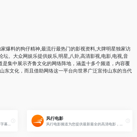
,独家爆料的狗仔精神,最流行最热门的影视资料,大牌明星独家访
坛。大众网娱乐提供娱乐,明星,八卦,高清影视,电影,电视,音
网文史频道是集中展示齐鲁文化的网络阵地，涵盖十多个频道，内容覆
解山东文化，而且借助网络这一平台向世界广泛宣传山东的当代
风行电影
首页 - 射手网(伪) - assrt.net - 字幕下载，字幕组，中文字幕，美剧字幕，英剧字幕，双语字幕，新番字幕
风行电影频道为您提供最新最全的高清电影，支持免费在线观看和下载。风行网可高速流畅播放上万部电影、电视剧、动漫、综艺和直播栏目，每日更新，全球超过一亿两千万用户已经在使用了。