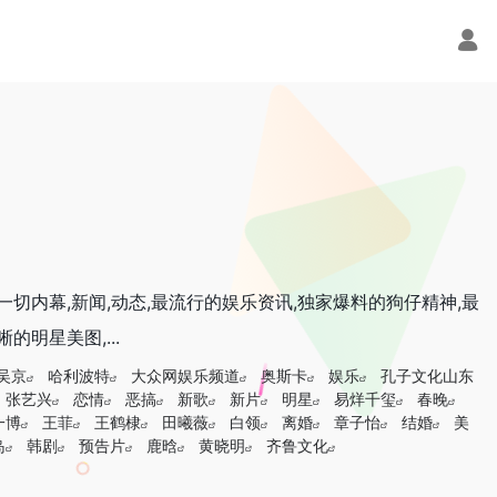
切内幕,新闻,动态,最流行的娱乐资讯,独家爆料的狗仔精神,最
明星美图,...
吴京
哈利波特
大众网娱乐频道
奥斯卡
娱乐
孔子文化山东
张艺兴
恋情
恶搞
新歌
新片
明星
易烊千玺
春晚
一博
王菲
王鹤棣
田曦薇
白领
离婚
章子怡
结婚
美
岛
韩剧
预告片
鹿晗
黄晓明
齐鲁文化