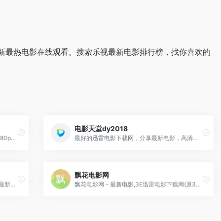
新最热电影在线观看。搜索乐视最新电影排行榜，找你喜欢的
电影天堂dy2018
中国高清网是每天关注提供720p高清、1080p高清、蓝光原盘高清、4K高清、最新热门bt种子磁力链迅雷下载网站，是下载了解高清电影的天堂！
最好的迅雷电影下载网，分享最新电影，高清电影、综艺、动漫、电视剧等下载！
飘花电影网
1905电影网（电影频道官方网站），涵盖最新电影、好看的电影、经典电影、电影推荐、免费电影、高清电影在线观看及海量最新电影图文视频资讯，看电影就上电影网1905.com。
飘花电影网－最新电影,3E迅雷电影下载网(原3edyy.com)-每天搜集最新迅雷免费电影下载。为使用迅雷软件的用户提供最新的免费电影下载、小电影下载、高清电影下载等服务。