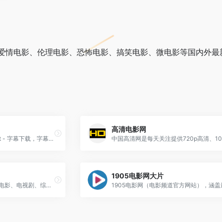
爱情电影、伦理电影、恐怖电影、搞笑电影、微电影等国内外最
高清电影网
首页 - 射手网(伪) - assrt.net - 字幕下载，字幕组，中文字幕，美剧字幕，英剧字幕，双语字幕，新番字幕
1905电影网大片
新一代视频风行网,提供免费电影、电视剧、综艺、动漫、体育等视频内容的在线观看和下载.累积7亿用户的全平台,为传媒机构和品牌客户开设了官方视频服务账号,通过大数据分析与个性推荐订阅技术,实现海量独家内容与用户个性需求即时匹配.