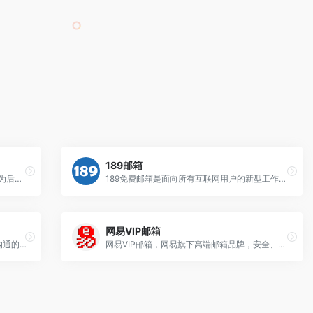
189邮箱
新浪邮箱，提供以@sina.com和@sina.cn为后缀的免费邮箱。2G超大附件和50M普通附件，容量5G至无限大，整合新浪微博应用，支持客户端收发，更加安全，更少垃圾邮件。
189免费邮箱是面向所有互联网用户的新型工作和商务邮箱，覆盖Web、Wap、 Pad、iOS、Android等多个终端，满足用户随时随地处理邮件需要。189邮箱提倡“简单”理念，产品功能、体验结合“简单”理念，让用户享受高效工作、轻松生活。
网易VIP邮箱
88完美邮箱(www.88.com)是一款专注于沟通的免费电子办公邮箱,致力于打造新一代个人免费邮箱,88.com是大家都喜欢的吉祥域名,88蕴含着“财富、幸运、美好”等寓意,拥有一个@88.com的好名字商务邮箱,将是陪伴您一生的财富,陪伴您一生的幸运,陪伴您一生的美好
网易VIP邮箱，网易旗下高端邮箱品牌，安全、专业、高效的个人收费邮箱，精英人士必备。超大容量的邮箱，一对一管家服务，专属收发通道，海外服务器全球互通，超高垃圾病毒拦截率，支持400封邮件群发，20G超大附件，128G超大网盘，中英文邮箱，无广告界面，邮件恢复，邮件撤回等强大办公功能。20年的品质追求，高端个人办公请选择网易VIP邮箱！