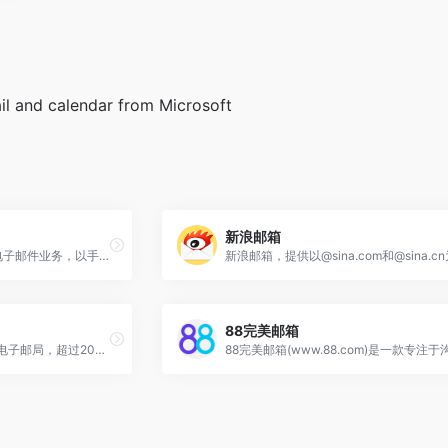
il and calendar from Microsoft
新浪邮箱
139邮箱是中国移动提供的电子邮件业务，以手机号@139.com作为邮箱地址，来邮短信及时提醒,同时提供WEB、WAP、短彩信、APP等多种方式，随时随地收发邮件
88完美邮箱
网易126免费邮箱–你的专业电子邮局，超过20年的邮箱运营经验，系统快速稳定安全，支持超大附件和网盘服务。网易邮箱官方App“邮箱大师”帮您高效处理邮件，支持所有邮箱，并可在手机、Windows和Mac上多端协同使用。