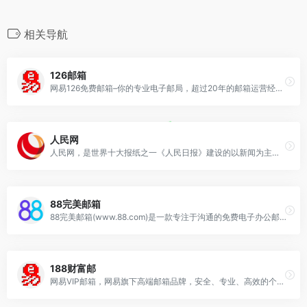
相关导航
126邮箱
网易126免费邮箱–你的专业电子邮局，超过20年的邮箱运营经验，系统快速稳定安全，支持超大附件和网盘服务。网易邮箱官方App“邮箱大师”帮您高效处理邮件，支持所有邮箱，并可在手机、Windows和Mac上多端协同使用。
人民网
人民网，是世界十大报纸之一《人民日报》建设的以新闻为主的大型网上信息发布平台，也是互联网上最大的中文和多语种新闻网站之一。作为国家重点新闻网站，人民网以新闻报道的权威性、及时性、多样性和评论性为特色，在网民中树立起了“权威媒体、大众网站”的形象。
88完美邮箱
88完美邮箱(www.88.com)是一款专注于沟通的免费电子办公邮箱,致力于打造新一代个人免费邮箱,88.com是大家都喜欢的吉祥域名,88蕴含着“财富、幸运、美好”等寓意,拥有一个@88.com的好名字商务邮箱,将是陪伴您一生的财富,陪伴您一生的幸运,陪伴您一生的美好
188财富邮
网易VIP邮箱，网易旗下高端邮箱品牌，安全、专业、高效的个人收费邮箱，精英人士必备。超大容量的邮箱，一对一管家服务，专属收发通道，海外服务器全球互通，超高垃圾病毒拦截率，支持400封邮件群发，20G超大附件，128G超大网盘，中英文邮箱，无广告界面，邮件恢复，邮件撤回等强大办公功能。20年的品质追求，高端个人办公请选择网易VIP邮箱！