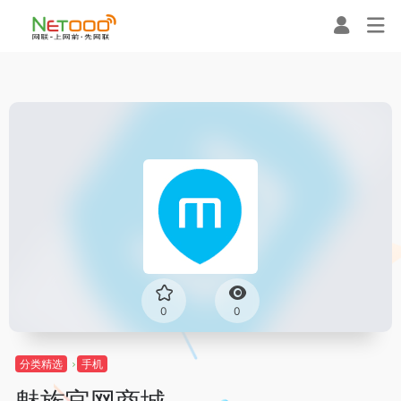
0
0
分类精选
手机
魅族官网商城