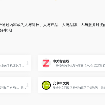
ore,致力于通过内容成为人与科技、人与产品、人与品牌、人与服务
好生活!
中关村在线
太平洋电脑网手机频道提供专业的手机评测,手机行情,手机评测,手机新品报道,手机图片,涵盖智能手机,音乐手机,拍摄手机,3G手机,CDMA手机等.
安卓中文网
IT之家，青岛软媒旗下的前沿科技门户网站。快速播报科技行业新闻头条快讯和手机数码产品评测，关注智能车电动车、AR/VR虚拟现实、苹果iOS/iPadOS、鸿蒙OS、谷歌Android、微软Win11/Win10/Win7，紧盯iPhone/iPad、安卓智能设备手机等数码潮流。