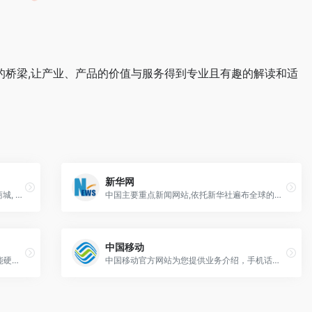
对接的桥梁,让产业、产品的价值与服务得到专业且有趣的解读和适
新华网
中国领先的IT信息与商务门户, 包括新闻, 商城, 硬件, 下载, 游戏, 手机, 评测等40个大型频道，每天发布大量各类产品促销信息及文章专题，是IT行业的厂商, 经销商, IT产品, 解决方案的提供场所
中国主要重点新闻网站,依托新华社遍布全球的采编网络,记者遍布世界100多个国家和地区,地方频道分布全国31个省市自治区,每天24小时同时使用6种语言滚动发稿,权威、准确、及时播发国内外重要新闻和重大突发事件,受众覆盖200多个国家和地区,发展论坛是全球知名的中文论坛。
中国移动
安卓中文网提供原创独家的手机数码，智能硬件，消费电子产品相关新闻、评测、视频、图赏类内容，同时关注汽车科技、智能家居等未来科技生活新动向。
中国移动官方网站为您提供业务介绍，手机话费充值查询，套餐资费介绍及网上查询办理，号码购买，优惠购机，积分查询，优惠活动等网上自助服务。