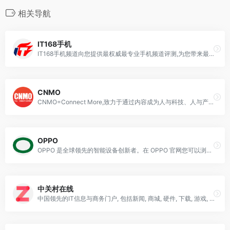
相关导航
IT168手机
IT168手机频道向您提供最权威最专业手机频道评测,为您带来最新最准确的数码相机资讯报价信息,给您带来最有参考性的数码相机拍照技巧,帮您更好的选购和使用数码相机产品
CNMO
CNMO=Connect More,致力于通过内容成为人与科技、人与产品、人与品牌、人与服务对接的桥梁,让产业、产品的价值与服务得到专业且有趣的解读和适配,引领用户畅享科技带来的美好生活!
OPPO
OPPO 是全球领先的智能设备创新者。在 OPPO 官网您可以浏览 Find N2 系列、Reno9 系列、Find X5 系列、OPPO Pad Air 等新品官方产品内容，并获得相关服务与支持。
中关村在线
中国领先的IT信息与商务门户, 包括新闻, 商城, 硬件, 下载, 游戏, 手机, 评测等40个大型频道，每天发布大量各类产品促销信息及文章专题，是IT行业的厂商, 经销商, IT产品, 解决方案的提供场所