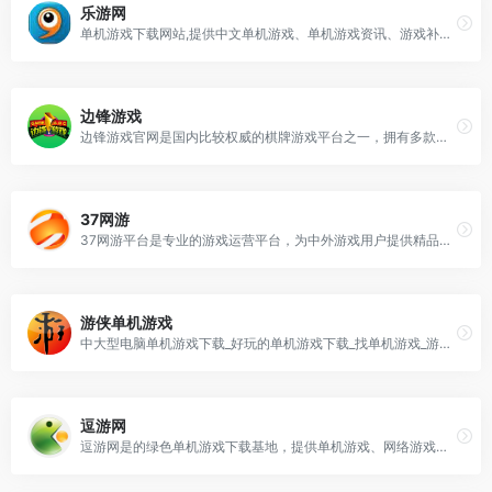
乐游网
单机游戏下载网站,提供中文单机游戏、单机游戏资讯、游戏补丁等;所有游戏配有说明、抓图、操作方式;保证所有游戏都安全无毒;是广大单机爱好者非常信赖的单机游戏下载基地。
边锋游戏
边锋游戏官网是国内比较权威的棋牌游戏平台之一，拥有多款火爆热门棋牌游戏：掼蛋,杭州麻将,安徽斗地主等，并且提供免费官方下载。边锋游戏还为广大玩家免费提供海量棋牌游戏攻略和扑克、麻将技巧，无论你是新手入门，还是高手对决都可以享受畅玩的游戏体验。
37网游
37网游平台是专业的游戏运营平台，为中外游戏用户提供精品游戏；37网游致力于游戏精细化运营与优质的客户服务，成为深受玩家喜爱的国际化品牌游戏运营商。
游侠单机游戏
中大型电脑单机游戏下载_好玩的单机游戏下载_找单机游戏_游侠网
逗游网
逗游网是的绿色单机游戏下载基地，提供单机游戏、网络游戏、好玩的手机游戏一键下载，自动安装，绿色安全！逗游网让您轻松玩游戏！