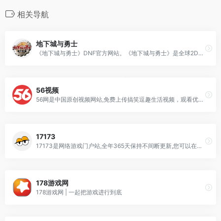
相关导航
地下城与勇士
《地下城与勇士》DNF官方网站。《地下城与勇士》是全球2D横版格斗网络游戏(MMOACT)的先行者。无限连击的动作特性、极富多样化的职业分支、精准的操作与多样化副本体验，让玩家全方位体验打击爽快感。
56视频
56网是中国原创视频网站,免费上传搞笑逗趣生活视频，观看优质丰富的特色节目，关注感兴趣的原创导演和美女解说，快速分享及评论互动。
17173
17173是网络游戏门户站,全年365天保持不间断更新,您可以在这里获得专业的游戏新闻资讯,完善的游戏攻略专区,人气游戏论坛以及游戏测试账号等,是游戏玩家首选网络游戏资讯门户网站。
178游戏网
178游戏网 | 一起把游戏进行到底