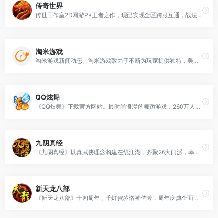
传奇世界
传世工作室2D网游PK王者之作，现已实现全区跨服互通，战法道妖四职业完美平衡。从天空到海底，广阔的修真之旅，邀您畅爽体验传世打宝PK之旅。
淘米游戏
淘米游戏新闻动态。淘米游戏致力于不断为玩家提供独特，美妙，高品质的精品游戏，目前运营多款广受欢迎的网页游戏产品、上亿名注册用户，也是国内最热门的网络游戏社区。包括《赛尔号》，《摩尔庄园》,《小花仙》，《功夫派》，《创想兵团》，《极速猎人》等人气游戏，也包括2125小游戏，淘米游戏吧等精品游戏平台和社区。
QQ炫舞
《QQ炫舞》下载官方网站。最时尚浪漫的舞蹈游戏，260万人同时在线陪你一起舞动青春。QQ炫舞有着最丰富的模式和玩法，最浪漫的交友平台，最华丽精美的画面表现，最紧跟潮流的版本开发迭代节奏，持续不断的为千万炫舞玩家，提供着最优质的游戏体验！更有全新真人视频秀平台炫舞梦工厂助您实现明星梦！
九阴真经
《九阴真经》以真武侠理念构建在线江湖，齐聚26大门派，率先开创轻功打斗、全自由空中打斗、无等级离线修炼、创新PK、江湖奇遇等一系列划武侠网游时代先河的元素，在大明时代还原了一个真实恢弘的武侠世界。
新天龙八部
《新天龙八部》十四周年，千灯贺岁洛神传芳，周年庆典全面开启！讲述牡丹传奇故事，全新技术打造华美限定时装！海量周年福利上线领取。