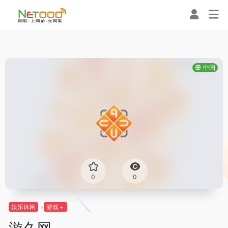
中国
0
0
娱乐休闲
游戏＋
游久网