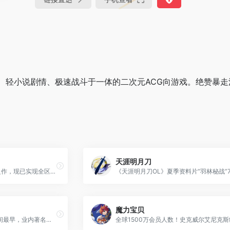
轻小说剧情、极速战斗于一体的二次元ACG向游戏。绝赞暴走流
天涯明月刀
传世工作室2D网游PK王者之作，现已实现全区跨服互通，战法道妖四职业完美平衡。从天空到海底，广阔的修真之旅，邀您畅爽体验传世打宝PK之旅。
魔力宝贝
中游游戏中心是国内成立时间最早，业内著名的棋牌休闲游戏平台，提供棋牌休闲和网络竞技等各种游戏，下载中游游戏大厅即可免费畅玩包括棋牌、麻将、休闲游戏在内的各种游戏，成立17年来注册用户已超3亿，忙时在线人数超30万，各种游戏社团超2万个。