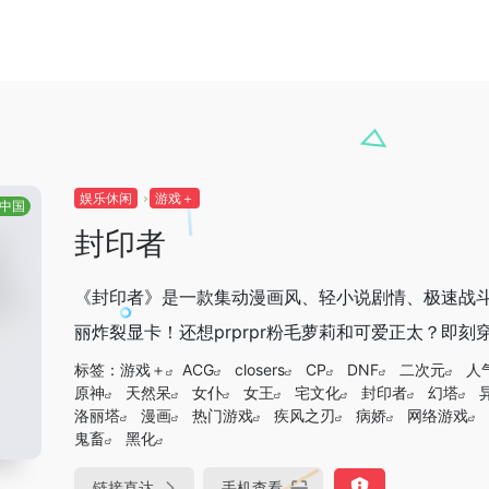
娱乐休闲
游戏＋
中国
封印者
《封印者》是一款集动漫画风、轻小说剧情、极速战斗
丽炸裂显卡！还想prprpr粉毛萝莉和可爱正太？即刻
标签：
游戏＋
ACG
closers
CP
DNF
二次元
人
原神
天然呆
女仆
女王
宅文化
封印者
幻塔
洛丽塔
漫画
热门游戏
疾风之刃
病娇
网络游戏
鬼畜
黑化
链接直达
手机查看