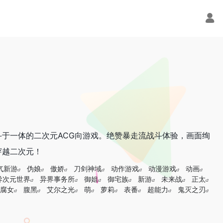
于一体的二次元ACG向游戏。绝赞暴走流战斗体验，画面绚
穿越二次元！
气新游
伪娘
傲娇
刀剑神域
动作游戏
动漫游戏
动画
异次元世界
异界事务所
御姐
御宅族
新游
未来战
正太
腐女
腹黑
艾尔之光
萌
萝莉
表番
超能力
鬼灭之刃