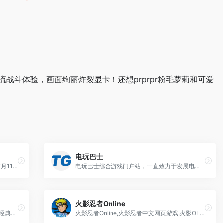
战斗体验，画面绚丽炸裂显卡！还想prprpr粉毛萝莉和可爱
电玩巴士
《天涯明月刀OL》夏季资料片“羽林秘战”7月11日正式开启，新地图、新话本、新玩法、同名新大区福利开启，8×8超广阔大地图，江湖如画影视级视觉享受！
电玩巴士综合游戏门户站，一直致力于发展电玩产业和游戏事业，为全球用户24小时提供全面的游戏和主机资讯，游戏评测，游戏攻略，游戏视频，游戏资料库，以及打造拥有数千万会员的社交新媒体平台。
火影忍者Online
全球1500万会员人数！史克威尔艾尼克斯经典回合制网游《魔力宝贝》推出怀旧版，经典的任务，新颖的玩法等待着您来体验，参与PK大赛，更有PS3拿！魔力魔力，随心所欲！魔力一夏，你就知道！
火影忍者Online,火影忍者中文网页游戏,火影OL是国内唯一获得正版火影忍者漫画授权及正版火影忍者游戏改编权的游戏,腾讯游戏 魔方工作室出品