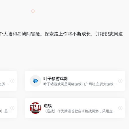
个大陆和岛屿间冒险。探索路上你将不断成长、并结识志同道
叶子猪游戏网
腾讯旗舰自研大作《斗战神》是量子工作室历时五年潜心打造的3DMMORPG精品之作。游戏以其“世界架构师”今何在先生代表作《悟空传》为蓝本，通过成人的视角重读西游，重塑西游。
叶子猪游戏网是网络游戏门户网站,主要为游戏玩家提供网络网页游戏资讯,游戏攻略,游戏内测号,游戏激活码等等,同时还提供网游下载,单机游戏下载,网络游戏截图壁纸等下载,选择网络游戏就到叶子猪游戏网.
逆战
第三代多人在线沙盒游戏《方舟生存进化ol》是由知名工作室Wildcard授权，蜗牛游戏代理研发免费版。玩家在一个超高自由度的开放世界里，可以体验采集、制造、打猎、建造、研以及驯服恐龙等超多自由内容，感受动态天气系统以及饥饿口渴等现实中的生存挑战，还要面对其它生存者的威胁，合作生存还是竞技厮杀，由你决定！
《逆战》作为腾讯首款自研枪战网游，采用虚幻3引擎打造，取得多项技术突破。画面华丽精美，上手简单，支持爽快淋漓的多人对战，在独特PVE模式中，玩家可操控机甲战士，驾驶武装直升机，使用电锯、火焰喷射器、激光枪等与巨型BOSS展开厮杀，全新玩法不容错过！