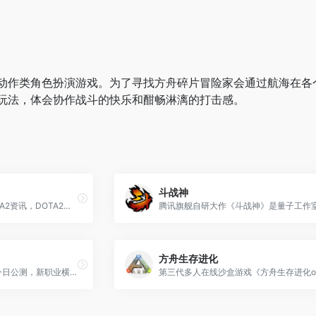
动作类角色扮演游戏。为了寻找方舟碎片冒险家会通过航海在各
玩法，体会协作战斗的快乐和酣畅淋漓的打击感。
斗战神
DOTA2刀塔官方网站，DOTA2资讯，DOTA2英雄资料，DOTA2活动发布官方阵地。DOTA2国服代理商完美世界，为你带来全球经典电竞大作DOTA2，进入刀塔畅享公平竞技体验。
方舟生存进化
《诛仙3》新版“沧海琼音 ”今日公测，新职业横空出世、新PVP玩法“朔漠挥戈”带来惊喜，游戏内更有多重回归好礼倾情相送。