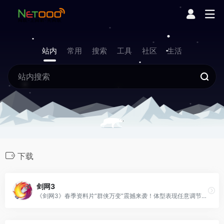
站内
常用
搜索
工具
社区
生活
下载
剑网3
《剑网3》春季资料片“群侠万变”震撼来袭！体型表现任意调节，万变江湖随心演绎！全新团队秘境·武狱黑牢等你挑战，世界首领亮相跨服烂柯山！还有绝境战场单人模式限时开启！更多精彩不止于此，一起领略更自由的大美江湖吧！