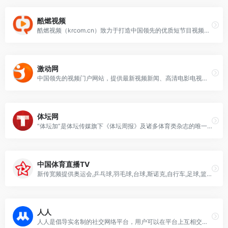
酷燃视频
酷燃视频（krcom.cn）致力于打造中国领先的优质短节目视频生产、传播、消费一体化平台。酷燃视频内容涵盖影视、娱乐、文化、动漫、旅行、美食、育儿等。随时打开酷燃视频，开启新视界。
激动网
中国领先的视频门户网站，提供最新视频新闻、高清电影电视剧、热门综艺娱乐节目、财经、汽车、科技、风尚、播客、体育、动漫、游戏等视频。免费高清视频在线观看，尽在激动网。
体坛网
“体坛加”是体坛传媒旗下《体坛周报》及诸多体育类杂志的唯一官方APP。主要有以下栏目：中国足球、国际足球、CBA、NBA、综合体育、奥运、彩票、视频、竞猜等，汇集权威的一手体育资讯以及国内外顶尖资深体育媒体人的深度观点。
中国体育直播TV
新传宽频提供奥运会,乒乓球,羽毛球,台球,斯诺克,自行车,足球,篮球,赛车,搏击等体育项目比赛视频、主播直播、赛程赛事、资讯等内容,让您在观赏体育节目的同时获得最棒的互动体验！
人人
人人是倡导实名制的社交网络平台，用户可以在平台上互相交流、分享信息和用户自创的内容，是一个和谐共处的网络社区。以内容为火车头，工具价值为载体，立足校园的实名制社交平台。