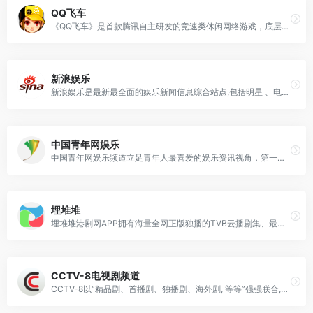
QQ飞车
《QQ飞车》是首款腾讯自主研发的竞速类休闲网络游戏，底层架构基于世界领先的物理引擎PhysX，游戏手感全面超越市场同类产品，全力为用户打造逼真的驾驶体验；3D时尚人物造型、古朴潮流幻想的赛道主题、第三人称尾随视角，力求为用户营造身历其境的感觉。在2011年的5月，最高同时在线帐户数突破200万，乃中国网游史上第九款同时在线冲破百万大关的产品，并为全球游戏市场奉献了第一款同时在线破百万的竞速类网络游戏，同时，也使腾讯拥有了第一款同时在线破百万的自主研发产品。
新浪娱乐
新浪娱乐是最新最全面的娱乐新闻信息综合站点,包括明星 、电影、最新影讯/影评、电影院在线购票订座、电视剧、音乐、戏剧、演出等娱乐信息。
中国青年网娱乐
中国青年网娱乐频道立足青年人最喜爱的娱乐资讯视角，第一手娱乐新闻,辣评娱乐,爆料绯闻,影视资讯等。最热的娱乐动态随时看，袁弘张歆艺恋情进展、范冰冰李晨秘密领证、刘东强奶茶妹婚礼、刘翔葛天离婚、黄晓明Angelababy婚礼、奔跑吧兄弟、我们相爱吧、花样姐姐、为她而战、出发吧爱情尽在中青娱乐。
埋堆堆
埋堆堆港剧网APP拥有海量全网正版独播的TVB云播剧集、最新粤语直播频道及TVB粉丝汇聚的埋堆社区，粤语电视剧、电影在线观看视频，丰富的港剧排行榜、经典港剧推荐，为用户提供丰富的影视文娱内容，让用户粤享精彩娱乐时光
CCTV-8电视剧频道
CCTV-8以“精品剧、首播剧、独播剧、海外剧, 等等”强强联合,为频道吸引了最大规模的受众群,收视份额不断上涨。该页面呈现中央电视台电视剧频道的相关电视剧信息、视频及剧闻。