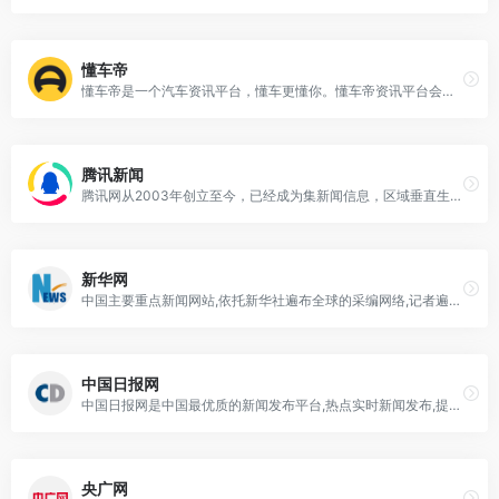
懂车帝
懂车帝是一个汽车资讯平台，懂车更懂你。懂车帝资讯平台会聪明地分析你的兴趣爱好，自动为你推荐喜欢的汽车内容，提供最新汽车报价，汽车图片，汽车价格大全，汽车新闻、行情、评测、导购等内容，是提供信息最快最全的中国汽车网站，看车选车买车就上懂车帝。
腾讯新闻
腾讯网从2003年创立至今，已经成为集新闻信息，区域垂直生活服务、社会化媒体资讯和产品为一体的互联网媒体平台。腾讯网下设新闻、科技、财经、娱乐、体育、汽车、时尚等多个频道，充分满足用户对不同类型资讯的需求。同时专注不同领域内容，打造精品栏目，并顺应技术发展趋势，推出网络直播等创新形式，改变了用户获取资讯的方式和习惯。
新华网
中国主要重点新闻网站,依托新华社遍布全球的采编网络,记者遍布世界100多个国家和地区,地方频道分布全国31个省市自治区,每天24小时同时使用6种语言滚动发稿,权威、准确、及时播发国内外重要新闻和重大突发事件,受众覆盖200多个国家和地区,发展论坛是全球知名的中文论坛。
中国日报网
中国日报网是中国最优质的新闻发布平台,热点实时新闻发布,提供国内新闻,国际快讯,评论,财经,体育,军事,图片,文化娱乐,时尚生活,视频及互动等综合新闻资讯!
央广网