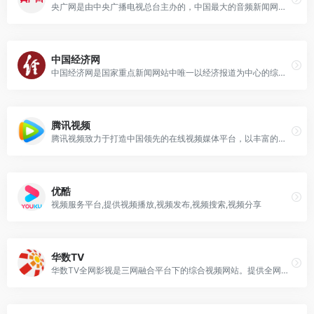
央广网是由中央广播电视总台主办的，中国最大的音频新闻网站，是中央重点新闻网站和中国最具影响力的网络媒体之一，旨在通过互联网“让中国的声音传向世界”。作为互联网新闻传播的国家队，央广网不断创新传播理念和发展模式，“讲好中国故事传播中国声音”。充分发挥原创新闻优势，以权威、及时、多样为特色，主打“快新闻”，突出“央广独家”。专注报道时事新闻，把握热点资讯，关注民生话题，第一时间发出央广权威评论，引领正确舆论导向。
中国经济网
中国经济网是国家重点新闻网站中唯一以经济报道为中心的综合新闻网站，每日采写大量经济新闻，同时整合国内主要媒体经济新闻及信息，为政府部门、企业决策提供权威的参考依据；为所有关注经济生活的网络读者提供丰富及时的经济新闻。
腾讯视频
腾讯视频致力于打造中国领先的在线视频媒体平台，以丰富的内容、极致的观看体验、便捷的登录方式、24小时多平台无缝应用体验以及快捷分享的产品特性，主要满足用户在线观看视频的需求。
优酷
视频服务平台,提供视频播放,视频发布,视频搜索,视频分享
华数TV
华数TV全网影视是三网融合平台下的综合视频网站。提供全网热门电影、电视剧，少儿动漫、综艺娱乐、求索纪录片、体育资讯、3D、VR、高清电视直播等在线视频点播直播和下载业务。