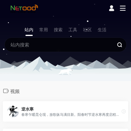
站内
常用
搜索
工具
社区
生活
视频
逆水寒
春寒乍暖昆仑现，放歌纵马满目新。阳春时节逆水寒再度启程，山海经【白泽】系列拓展外观自由定义、爆燃五百人超大规模限时攻城战、飞剑返场遍览江湖春色……邀你共赴一场盛大春日庆典！