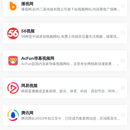
播视网
播视网,杭州三基传媒有限公司旗下短视频网站,内容聚焦广场舞、童趣,提供民生视频资讯,广场舞视频,TV地标视频,娱乐高清影视视频,原创视频,体育视频等高清视频且视频播放清晰流畅，操作界面简单友好,让你视频录制上传与分享更便捷!杭州三基传媒有限公司
56视频
56网是中国原创视频网站,免费上传搞笑逗趣生活视频，观看优质丰富的特色节目，关注感兴趣的原创导演和美女解说，快速分享及评论互动。
AcFun弹幕视频网
AcFun是国内首家弹幕视频网站，这里有全网独家动漫新番， 友好的弹幕氛围，有趣的UP主，好玩有科技感的虚拟偶像，年轻人都在用。
网易视频
网易直播频道是集新闻、娱乐、体育、科技、原创节目、时尚生活、艺术文化、知识科普、健康、教育、汽车、房产等内容于一体的综合性资讯直播平台。
腾讯网
腾讯网从2003年创立至今，已经成为集新闻信息，区域垂直生活服务、社会化媒体资讯和产品为一体的互联网媒体平台。腾讯网下设新闻、科技、财经、娱乐、体育、汽车、时尚等多个频道，充分满足用户对不同类型资讯的需求。同时专注不同领域内容，打造精品栏目，并顺应技术发展趋势，推出网络直播等创新形式，改变了用户获取资讯的方式和习惯。