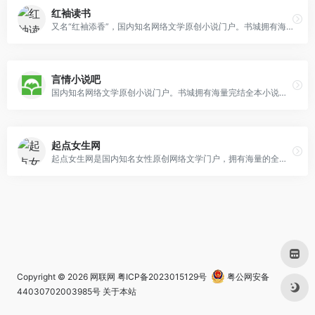
红袖读书
又名“红袖添香”，国内知名网络文学原创小说门户。书城拥有海量完结全本小说，每日更新言情、都市、耽美、穿越、官场、重生、玄幻、女尊等小说的连载最新章节，定期发布阅读小说排行榜单，听有声小说推荐下载『红袖读书APP』。
言情小说吧
国内知名网络文学原创小说门户。书城拥有海量完结全本小说，每日更新言情、都市、耽美、穿越、官场、重生、玄幻、女尊等小说的连载最新章节，定期发布阅读小说排行榜单。
起点女生网
起点女生网是国内知名女性原创网络文学门户，拥有海量的全本小说作品，提供原创小说免费在线阅读，每日更新现代言情、古代言情、浪漫青春、仙侠奇缘、玄幻言情等作品连载，看言情小说就来起点女生网！
Copyright © 2026
网联网
粤ICP备2023015129号
粤公网安备
44030702003985号
关于本站