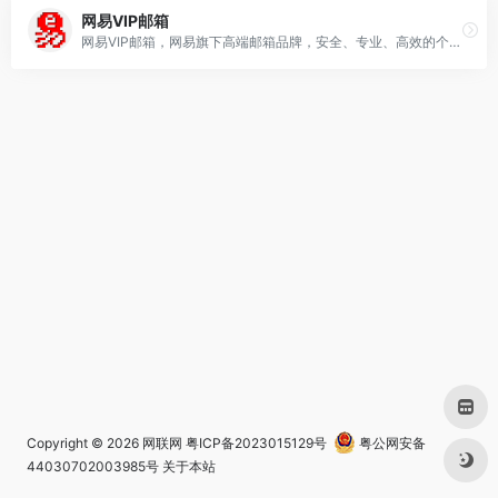
网易VIP邮箱
网易VIP邮箱，网易旗下高端邮箱品牌，安全、专业、高效的个人收费邮箱，精英人士必备。超大容量的邮箱，一对一管家服务，专属收发通道，海外服务器全球互通，超高垃圾病毒拦截率，支持400封邮件群发，20G超大附件，128G超大网盘，中英文邮箱，无广告界面，邮件恢复，邮件撤回等强大办公功能。20年的品质追求，高端个人办公请选择网易VIP邮箱！
Copyright © 2026
网联网
粤ICP备2023015129号
粤公网安备
44030702003985号
关于本站