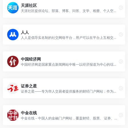
天涯社区
天涯社区提供论坛、部落、博客、问答、文学、相册、个人空间等服务。拥有天涯杂谈、娱乐八卦、情感天地等人气栏目，以及关天茶舍、煮酒论史等高端人文论坛。这里诞生了很多的热门网络事件与草根明星……
人人
人人是倡导实名制的社交网络平台，用户可以在平台上互相交流、分享信息和用户自创的内容，是一个和谐共处的网络社区。以内容为火车头，工具价值为载体，立足校园的实名制社交平台。
中国经济网
中国经济网是国家重点新闻网站中唯一以经济报道为中心的综合新闻网站，每日采写大量经济新闻，同时整合国内主要媒体经济新闻及信息，为政府部门、企业决策提供权威的参考依据；为所有关注经济生活的网络读者提供丰富及时的经济新闻。
证券之星
证券之星——专为华人交易者提供服务的财经门户网站；作为资深交易者门户，证券之星是全球华人交易者获取全方位海量金融资讯信息、交流投资经验的平台。
中金在线
中金在线－中国人的金融门户网站，覆盖财经、股票、 证券、金融、港股、行情、基金、债券、期货、外汇、保险、银行、博客、股票分析软件等多种面向个人和企业的服务。