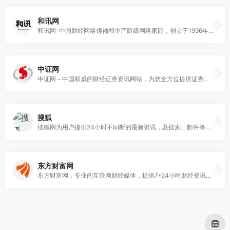
和讯网
和讯网-中国财经网络领袖和中产阶级网络家园，创立于1996年，为您全方位提供财经资讯及全球金融市场行情，覆盖股票、基金、期货、股指期货、外汇、债券、保险、银行、黄金、理财、股吧、博客等财经综合信息
中证网
中证网－中国权威的财经证券资讯网站，为您全方位提供证券财经资讯及全球金融市场行情，覆盖证券、股票、基金、期货、产权、保险、银行、博客、股吧等财经综合信息；
搜狐
搜狐网为用户提供24小时不间断的最新资讯，及搜索、邮件等网络服务。内容包括全球热点事件、突发新闻、时事评论、热播影视剧、体育赛事、行业动态、生活服务信息，以及论坛、博客、微博、我的搜狐等互动空间。
东方财富网
东方财富网，专业的互联网财经媒体，提供7*24小时财经资讯及全球金融市场报价，汇聚全方位的综合财经资讯和金融市场资讯，覆盖股票、财经、证券、金融、美股、港股、行情、基金、债券、期货、外汇、科创板、保险、信托、黄金、理财、商业、银行、博客、股吧、财迷、论坛等财经综合信息