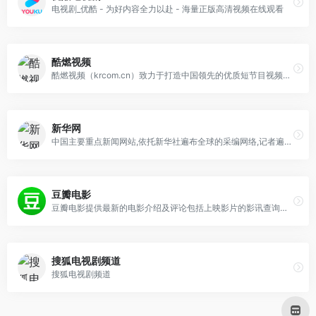
电视剧_优酷 - 为好内容全力以赴 - 海量正版高清视频在线观看
酷燃视频
酷燃视频（krcom.cn）致力于打造中国领先的优质短节目视频生产、传播、消费一体化平台。酷燃视频内容涵盖影视、娱乐、文化、动漫、旅行、美食、育儿等。随时打开酷燃视频，开启新视界。
新华网
中国主要重点新闻网站,依托新华社遍布全球的采编网络,记者遍布世界100多个国家和地区,地方频道分布全国31个省市自治区,每天24小时同时使用6种语言滚动发稿,权威、准确、及时播发国内外重要新闻和重大突发事件,受众覆盖200多个国家和地区,发展论坛是全球知名的中文论坛。
豆瓣电影
豆瓣电影提供最新的电影介绍及评论包括上映影片的影讯查询及购票服务。你可以记录想看、在看和看过的电影电视剧，顺便打分、写影评。根据你的口味，豆瓣电影会推荐好电影给你。
搜狐电视剧频道
搜狐电视剧频道