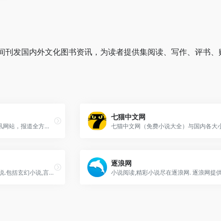
间刊发国内外文化图书资讯，为读者提供集阅读、写作、评书、
七猫中文网
娱乐中国是国内独立娱乐资讯网站，报道全方位的明星、娱乐资讯。
逐浪网
红薯小说网,提供最新免费小说.包括玄幻小说,言情小说,网游小说等热门分类.找好看的小说,请到hongshu.com,超快网速,更新频繁,为读者提供免费小说，友好交流的网站.