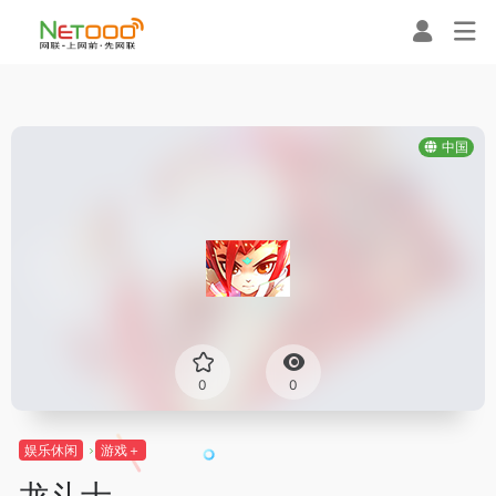
中国
0
0
娱乐休闲
游戏＋
龙斗士