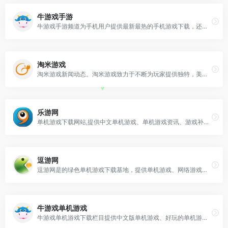
牛游戏手游
牛游戏手游频道为手机用户提供最新最热的手机游戏下载，还有一些热门应用软件APP，你都能找到你想要的。除了下载还有，最及时的手游资讯和最全面的手游攻略。
淘米游戏
淘米游戏新闻动态。淘米游戏致力于不断为玩家提供独特，美妙，高品质的精品游戏，目前运营多款广受欢迎的网页游戏产品、上亿名注册用户，也是国内最热门的网络游戏社区。包括《赛尔号》，《摩尔庄园》,《小花仙》，《功夫派》，《创想兵团》，《极速猎人》等人气游戏，也包括2125小游戏，淘米游戏吧等精品游戏平台和社区。
乐游网
单机游戏下载网站,提供中文单机游戏、单机游戏资讯、游戏补丁等;所有游戏配有说明、抓图、操作方式;保证所有游戏都安全无毒;是广大单机爱好者非常信赖的单机游戏下载基地。
逗游网
逗游网是的绿色单机游戏下载基地，提供单机游戏、网络游戏、好玩的手机游戏一键下载，自动安装，绿色安全！逗游网让您轻松玩游戏！
牛游戏单机游戏
牛游戏单机游戏下载栏目提供中文版单机游戏、好玩的单机游戏、最新单机游戏下载大全，你想要玩的单机游戏这里都能帮你找到，找单机游戏下载，到牛游戏单机游戏下载基地。