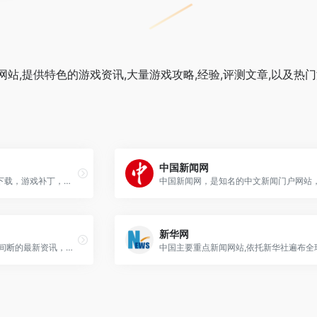
站,提供特色的游戏资讯,大量游戏攻略,经验,评测文章,以及热
中国新闻网
逗游网提供最新的单机游戏下载，游戏补丁，游戏资讯，攻略秘籍，以及最新单机专题，是广大单机游戏爱好者的天堂。
新华网
搜狐网为用户提供24小时不间断的最新资讯，及搜索、邮件等网络服务。内容包括全球热点事件、突发新闻、时事评论、热播影视剧、体育赛事、行业动态、生活服务信息，以及论坛、博客、微博、我的搜狐等互动空间。