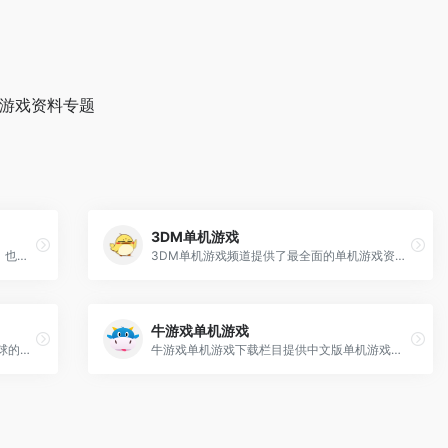
门游戏资料专题
3DM单机游戏
中国新闻网，是知名的中文新闻门户网站，也是全球互联网中文新闻资讯最重要的原创内容供应商之一。依托中新社遍布全球的采编网络,每天24小时面向广大网民和网络媒体，快速、准确地提供文字、图片、视频等多样化的资讯服务。在新闻报道方面，中新网动态新闻及时准确，解释性报道角度独特，稿件被国内外网络媒体大量转载。
3DM单机游戏频道提供了最全面的单机游戏资源下载，同时还带来了最新的游戏资讯，最全的游戏攻略，最实用的补丁修改器，热门游戏排行榜等。在这能够掌控单机游戏的所有信息。
牛游戏单机游戏
中国主要重点新闻网站,依托新华社遍布全球的采编网络,记者遍布世界100多个国家和地区,地方频道分布全国31个省市自治区,每天24小时同时使用6种语言滚动发稿,权威、准确、及时播发国内外重要新闻和重大突发事件,受众覆盖200多个国家和地区,发展论坛是全球知名的中文论坛。
牛游戏单机游戏下载栏目提供中文版单机游戏、好玩的单机游戏、最新单机游戏下载大全，你想要玩的单机游戏这里都能帮你找到，找单机游戏下载，到牛游戏单机游戏下载基地。