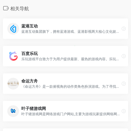
相关导航
蓝港互动
蓝港互动集团旗下，拥有蓝港游戏、蓝港影视两大核心文化娱乐品牌。蓝港互动将以高品质的内容传播文化力量，推动产业发展。
百度乐玩
乐玩游戏平台致力于为用户提供最新、最热的游戏内容。乐玩拥有优秀的一站式游戏内容体验，为用户提供了权威的游戏基础信息、最新的游戏动态，真实的评论评测以及丰富的攻略资讯等内容，满足用户找游戏和玩游戏的诉求。加入乐玩同时可以和千万游戏爱好者交流心得，共建游戏社区。
命运方舟
《命运方舟》是一款俯视角的动作类角色扮演游戏。为了寻找方舟碎片冒险家会通过航海在各个大陆和岛屿间冒险。探索路上你将不断成长、并结识志同道合的伙伴共同参与丰富的副本玩法，体会协作战斗的快乐和酣畅淋漓的打击感。
叶子猪游戏网
叶子猪游戏网是网络游戏门户网站,主要为游戏玩家提供网络网页游戏资讯,游戏攻略,游戏内测号,游戏激活码等等,同时还提供网游下载,单机游戏下载,网络游戏截图壁纸等下载,选择网络游戏就到叶子猪游戏网.