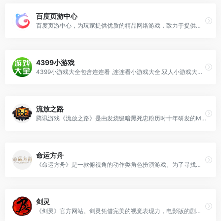
百度页游中心
百度页游中心，为玩家提供优质的精品网络游戏，致力于提供优质的用户服务，成为深受玩家喜爱的游戏平台
4399小游戏
4399小游戏大全包含连连看 ,连连看小游戏大全,双人小游戏大全,H5在线小游戏,4399洛克王国,4399赛尔号,4399奥拉星,4399奥比岛,4399弹弹堂,4399单人小游戏,奥比岛小游戏,造梦西游online,造梦无双等最新小游戏。
流放之路
腾讯游戏《流放之路》是由发烧级暗黑死忠粉历时十年研发的MMOARPG。继承了暗黑系列玩法的精髓，并在此基础上进行了自由度和深度的扩展。《流放之路》被誉为"暗黑2的真正继承者"。
命运方舟
《命运方舟》是一款俯视角的动作类角色扮演游戏。为了寻找方舟碎片冒险家会通过航海在各个大陆和岛屿间冒险。探索路上你将不断成长、并结识志同道合的伙伴共同参与丰富的副本玩法，体会协作战斗的快乐和酣畅淋漓的打击感。
剑灵
《剑灵》官方网站。剑灵凭借完美的视觉表现力，电影版的剧情体验，深厚的东方文化底蕴，自由灵活的战斗体验，成为突破传统、引领潮流的最受期待网游。